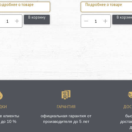
одробнее о товаре
Подробнее о товаре
В корзину
В корзин
ДКИ
ГАРАНТИЯ
ДОС
е клиенты
официальная гарантия от
бы
 до 10 %
производителя до 5 лет
доста
д