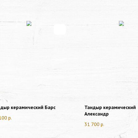
дыр керамический Барс
Тандыр керамический
Александр
100
р.
31 700
р.