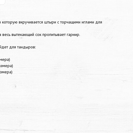
в которую вкручивается штыри с торчащими иглами для
 а весь вытекающий cок пропитывает гарнир.
йдет для тандыров:
мера)
азмера)
азмера)