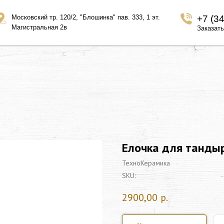
Московский тр. 120/2, "Блошинка" пав. 333, 1 эт.
+7 (3
Магистральная 2в
Заказать
Елочка для танды
ТехноКерамика
SKU:
2900,00
р.