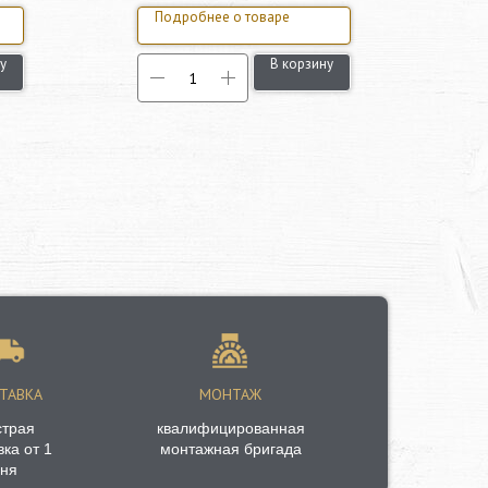
Подробнее о товаре
у
В корзину
ТАВКА
МОНТАЖ
страя
квалифицированная
вка от 1
монтажная бригада
ня