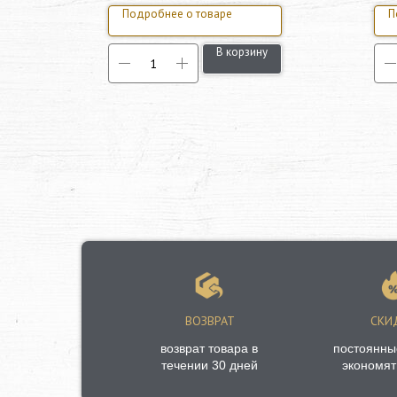
Подробнее о товаре
П
у
В корзину
ВОЗВРАТ
СКИ
возврат товара в
постоянны
течении 30 дней
экономят