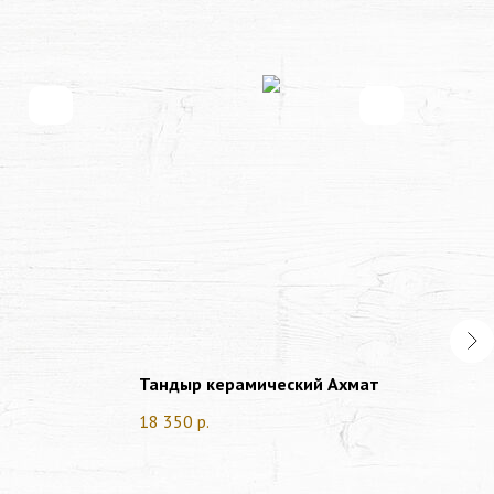
Тандыр керамический Ахмат
Та
II
18 350
р.
36