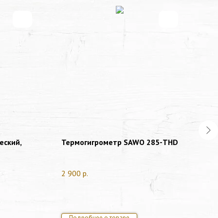
еский,
Термогигрометр SAWO 285-ТНD
Те
ст
Б
2 900
р.
3 
Подробнее о товаре