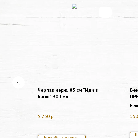
кий
Черпак нерж. 85 см "Иди в
Ве
баню" 300 мл
ПР
Вен
5 230
р.
55
П
Подробнее о товаре