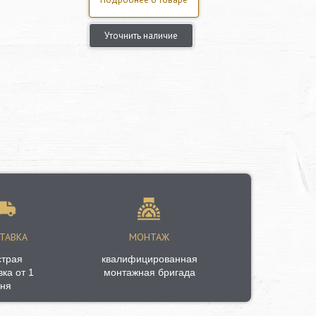
Уточнить наличие
ТАВКА
МОНТАЖ
страя
квалифицированная
вка от 1
монтажная бригада
ня