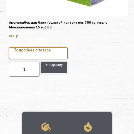
Ароманабор для бани (соляной испаритель 700 гр, масло
М
Можжевельник 15 мл) БШ
2
600
р.
Подробнее о товаре
В корзину