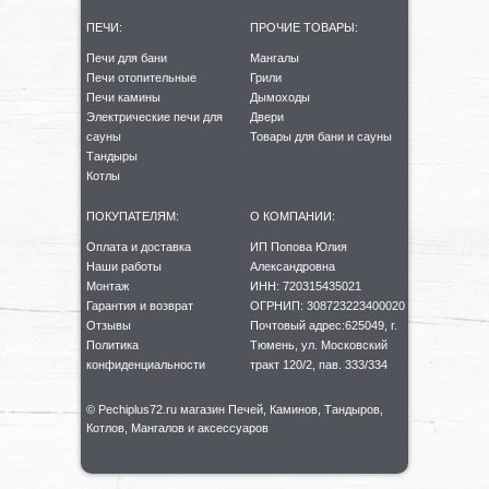
ПЕЧИ:
ПРОЧИЕ ТОВАРЫ:
Печи для бани
Мангалы
Печи отопительные
Грили
Печи камины
Дымоходы
Электрические печи для
Двери
сауны
Товары для бани и сауны
Тандыры
Котлы
ПОКУПАТЕЛЯМ:
О КОМПАНИИ:
Оплата и доставка
ИП Попова Юлия
Наши работы
Александровна
Монтаж
ИНН: 720315435021
Гарантия и возврат
ОГРНИП: 308723223400020
Отзывы
Почтовый адрес:625049, г.
Политика
Тюмень, ул. Московский
конфиденциальности
тракт 120/2, пав. 333/334
©️ Pechiplus72.ru магазин Печей, Каминов, Тандыров,
Котлов, Мангалов и аксессуаров