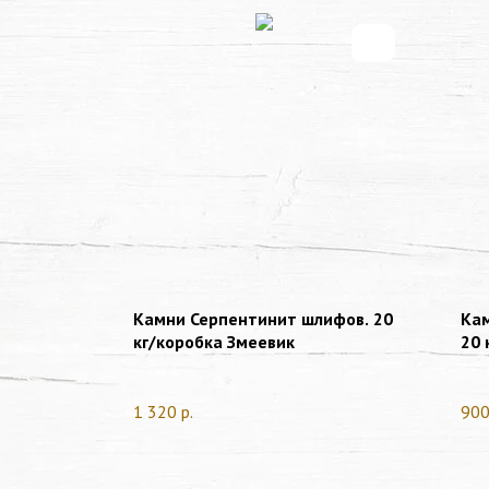
пиленый
Камни Серпентинит шлифов. 20
Кам
кг/коробка Змеевик
20 
1 320
р.
90