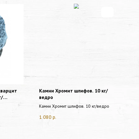
кварцит
Камни Хромит шлифов. 10 кг/
Ка
г/
ведро
кг
Камни Хромит шлифов. 10 кг/ведро
1 080
р.
1 