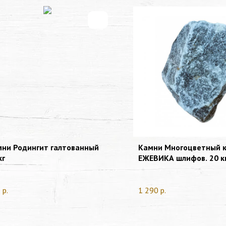
ни Родингит галтованный
Камни Многоцветный 
кг
ЕЖЕВИКА шлифов. 20 к
коробка
0
р.
1 290
р.