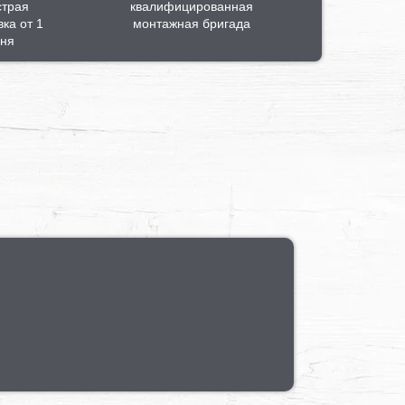
страя
квалифицированная
вка от 1
монтажная бригада
ня