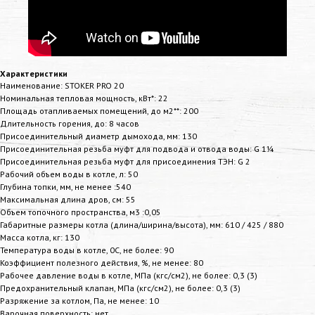
Характеристики
Наименование: STOKER PRO 20
Номинальная тепловая мощность, кВт*: 22
Площадь отапливаемых помещений, до м2**: 200
Длительность горения, до: 8 часов
Присоединительный диаметр дымохода, мм: 130
Присоединительная резьба муфт для подвода и отвода воды: G 1¼
Присоединительная резьба муфт для присоединения ТЭН: G 2
Рабочий объем воды в котле, л: 50
Глубина топки, мм, не менее :540
Максимальная длина дров, см: 55
Объем топочного пространства, м3 :0,05
Габаритные размеры котла (длина/ширина/высота), мм: 610 / 425 / 880
Масса котла, кг: 130
Температура воды в котле, 0С, не более: 90
Коэффициент полезного действия, %, не менее: 80
Рабочее давление воды в котле, МПа (кгс/см2), не более: 0,3 (3)
Предохранительный клапан, МПа (кгс/см2), не более: 0,3 (3)
Разряжение за котлом, Па, не менее: 10
Варочная поверхность: нет