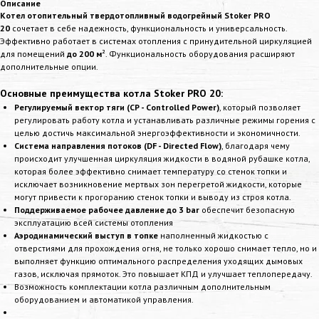
Описание
Котел отопительный твердотопливный водогрейный Stoker PRO
20
сочетает в себе надежность, функциональность и универсальность.
Эффективно работает в системах отопления с принудительной циркуляцией
для помещений
до 200 м
². Функциональность оборудования расширяют
дополнительные опции.
Основные преимущества котла Stoker PRO 20:
Регулируемый вектор тяги (СP - Controlled Power)
, который позволяет
регулировать работу котла и устанавливать различные режимы горения с
целью достичь максимальной энергоэффективности и экономичности.
Система направления потоков (DF - Directed Flow)
, благодаря чему
происходит улучшенная циркуляция жидкости в водяной рубашке котла,
которая более эффективно снимает температуру со стенок топки и
исключает возникновение мертвых зон перегретой жидкости, которые
могут привести к прогоранию стенок топки и выводу из строя котла.
Поддерживаемое рабочее давление до 3 bar
обеспечит безопасную
эксплуатацию всей системы отопления
Аэродинамический выступ в топке
наполненный жидкостью с
отверстиями для прохождения огня, не только хорошо снимает тепло, но и
выполняет функцию оптимального распределения уходящих дымовых
газов, исключая прямоток. Это повышает КПД и улучшает теплопередачу.
Возможность комплектации котла различным дополнительным
оборудованием и автоматикой управления.