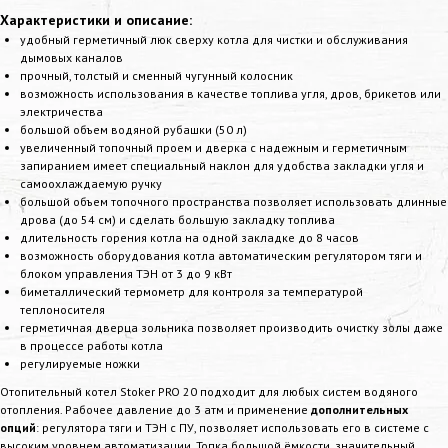
Характеристики и описание:
удобный герметичный люк сверху котла для чистки и обслуживания
дымовых каналов
прочный, толстый и сменный чугунный колосник
возможность использования в качестве топлива угля, дров, брикетов или
электричества
большой объем водяной рубашки (50 л)
увеличенный топочный проем и дверка с надежным и герметичным
запиранием имеет специальный наклон для удобства закладки угля и
самоохлаждаемую ручку
большой объем топочного пространства позволяет использовать длинные
дрова (до 54 см) и сделать большую закладку топлива
длительность горения котла на одной закладке до 8 часов
возможность оборудования котла автоматическим регулятором тяги и
блоком управления ТЭН от 3 до 9 кВт
биметаллический термометр для контроля за температурой
теплоносителя
герметичная дверца зольника позволяет производить очистку золы даже
в процессе работы котла
регулируемые ножки
Отопительный котел Stoker PRO 20 подходит для любых систем водяного
отопления. Рабочее давление до 3 атм и применение
дополнительных
опций
: регулятора тяги и ТЭН с ПУ, позволяет использовать его в системе с
высоким уровнем автоматизации. Топка большой ёмкости, значительный