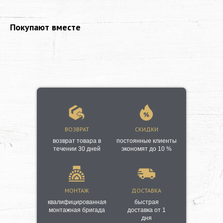
Покупают вместе
ВОЗВРАТ
СКИДКИ
возврат товара в
постоянные клиенты
течении 30 дней
экономят до 10 %
МОНТАЖ
ДОСТАВКА
квалифицированная
быстрая
монтажная бригада
доставка от 1
дня