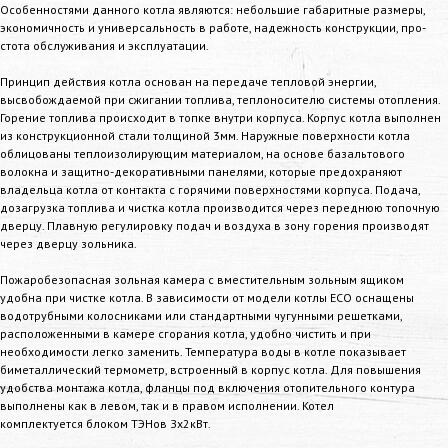
Особенностями данного котла являются: небольшие габаритные размеры,
экономичность и универсальность в работе, надежность конструкции, про-
стота обслуживания и эксплуатации.
Принцип действия котла основан на передаче тепловой энергии,
высвобождаемой при сжигании топлива, теплоносителю системы отопления.
Горение топлива происходит в топке внутри корпуса. Корпус котла выполнен
из конструкционной стали толщиной 3мм. Наружные поверхности котла
облицованы теплоизолирующим материалом, на основе базальтового
волокна и защитно-декоративными панелями, которые предохраняют
владельца котла от контакта с горячими поверхностями корпуса. Подача,
дозагрузка топлива и чистка котла производится через переднюю топочную
дверцу. Плавную регулировку подач и воздуха в зону горения производят
через дверцу зольника.
Пожаробезопасная зольная камера с вместительным зольным ящиком
удобна при чистке котла. В зависимости от модели котлы ECO оснащены
водотрубными колосниками или стандартными чугунными решетками,
расположенными в камере сгорания котла, удобно чистить и при
необходимости легко заменить. Температура воды в котле показывает
биметаллический термометр, встроенный в корпус котла. Для повышения
удобства монтажа котла, фланцы под включения отопительного контура
выполнены как в левом, так и в правом исполнении. Котел
комплектуется блоком ТЭНов Зх2кВт.