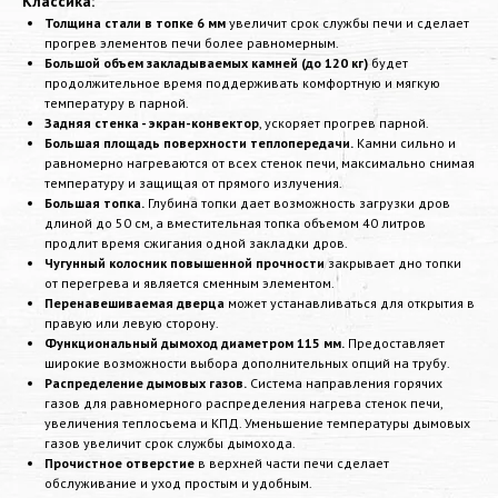
Классика:
Толщина стали в топке 6 мм
увеличит срок службы печи и сделает
прогрев элементов печи более равномерным.
Большой объем закладываемых камней (до 120 кг)
будет
продолжительное время поддерживать комфортную и мягкую
температуру в парной.
Задняя стенка - экран-конвектор
, ускоряет прогрев парной.
Большая площадь поверхности теплопередачи.
Камни сильно и
равномерно нагреваются от всех стенок печи, максимально снимая
температуру и защищая от прямого излучения.
Большая топка.
Глубина топки дает возможность загрузки дров
длиной до 50 см, а вместительная топка объемом 40 литров
продлит время сжигания одной закладки дров.
Чугунный колосник повышенной прочности
закрывает дно топки
от перегрева и является сменным элементом.
Перенавешиваемая дверца
может устанавливаться для открытия в
правую или левую сторону.
Функциональный дымоход диаметром 115 мм.
Предоставляет
широкие возможности выбора дополнительных опций на трубу.
Распределение дымовых газов.
Система направления горячих
газов для равномерного распределения нагрева стенок печи,
увеличения теплосъема и КПД. Уменьшение температуры дымовых
газов увеличит срок службы дымохода.
Прочистное отверстие
в верхней части печи сделает
обслуживание и уход простым и удобным.