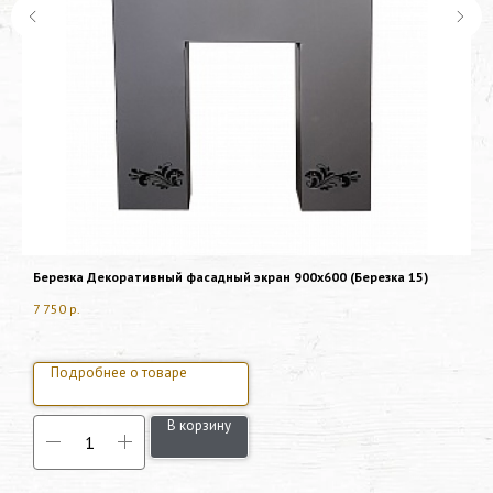
Березка Декоративный фасадный экран 900х600 (Березка 15)
Э
7 750
р.
5
Подробнее о товаре
В корзину