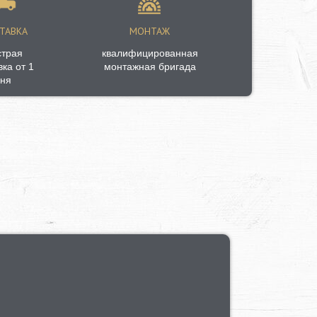
ТАВКА
МОНТАЖ
страя
квалифицированная
вка от 1
монтажная бригада
ня