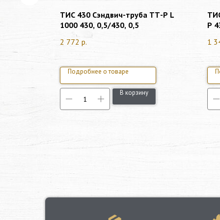
я
ТИС 430 Сэндвич-труба ТТ-Р L
ТИС
ПУ-У
1000 430, 0,5/430, 0,5
Р 4
2 772
р.
1 3
Подробнее о товаре
П
у
В корзину