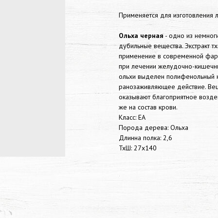
Применяется для изготовления 
Ольха черная
- одно из немног
дубильные вещества. Экстракт 
применение в современной фарма
при лечении желудочно-кишечны
ольхи выделен полифенольный к
ранозаживляющее действие. Вещ
оказывают благоприятное воздей
же на состав крови.
Класс: EA
Порода дерева: Ольха
Длинна полка: 2,6
ТхШ: 27х140