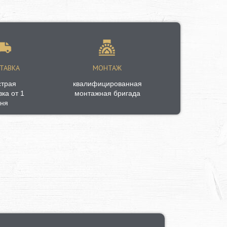
ТАВКА
МОНТАЖ
страя
квалифицированная
вка от 1
монтажная бригада
ня