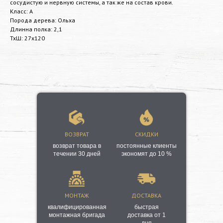
сосудистую и нервную системы, а так же на состав крови.
Класс: А
Порода дерева: Ольха
Длинна полка: 2,1
ТхШ: 27х120
ВОЗВРАТ
СКИДКИ
возврат товара в
постоянные клиенты
течении 30 дней
экономят до 10 %
МОНТАЖ
ДОСТАВКА
квалифицированная
быстрая
монтажная бригада
доставка от 1
дня