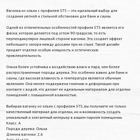
Вагонка из ольхи с профилем STS — это идеальный выбор для
создания уютной и стильной обстановки для бани и сауны.
Одной из отличительных особенностей профиля STS является его
фаска, которая делается под углом 90 градусов, то есть
перпендикулярно лицевой стороне вагонки. Это создает эффект
небольшого зазора между досками при их стыке. Такой дизайн
придает отделке особую изящность и эстетическую
привлекательность.
Ольха более устойчива к воздействию влаги и пара, чем более
распространенные породы дерева. Это особенно важно для бани и
сауны, где высокая влажность и температура являются обычным
явлением. Она менее подвержена гниению и деформации при
контакте с водой, что делает ее идеальным материалом для отделки
помещений с повышенной влажностью.
Выбирая вагонку из ольхи с профилем STS, вы получаете не только
качественный материал для отделки, но и возможность создать
уникальный и элегантный интерьер в вашем парном помещении.
Класс: А
Порода дерева: Ольха
Длинна вагонки: 2,6
ТхШ: 15х120