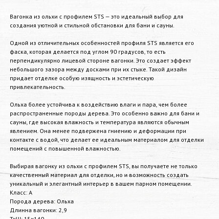
Вагонка из ольхи с профилем STS — это идеальный выбор для
создания уютной и стильной обстановки для бани и сауны.
Одной из отличительных особенностей профиля STS является его
фаска, которая делается под углом 90 градусов, то есть
перпендикулярно лицевой стороне вагонки. Это создает эффект
небольшого зазора между досками при их стыке. Такой дизайн
придает отделке особую изящность и эстетическую
привлекательность.
Ольха более устойчива к воздействию влаги и пара, чем более
распространенные породы дерева. Это особенно важно для бани и
сауны, где высокая влажность и температура являются обычным
явлением. Она менее подвержена гниению и деформации при
контакте с водой, что делает ее идеальным материалом для отделки
помещений с повышенной влажностью.
Выбирая вагонку из ольхи с профилем STS, вы получаете не только
качественный материал для отделки, но и возможность создать
уникальный и элегантный интерьер в вашем парном помещении.
Класс: А
Порода дерева: Ольха
Длинна вагонки: 2,9
ТхШ: 15х140