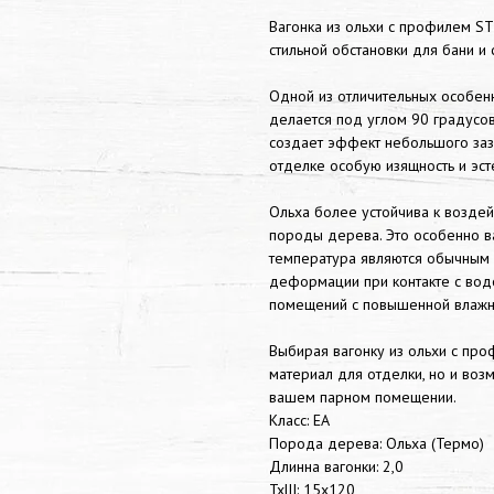
Вагонка из ольхи с профилем S
стильной обстановки для бани и 
Одной из отличительных особенн
делается под углом 90 градусов
создает эффект небольшого заз
отделке особую изящность и эст
Ольха более устойчива к воздей
породы дерева. Это особенно ва
температура являются обычным
деформации при контакте с вод
помещений с повышенной влажн
Выбирая вагонку из ольхи с про
материал для отделки, но и воз
вашем парном помещении.
Класс: EA
Порода дерева: Ольха (Термо)
Длинна вагонки: 2,0
ТхШ: 15х120