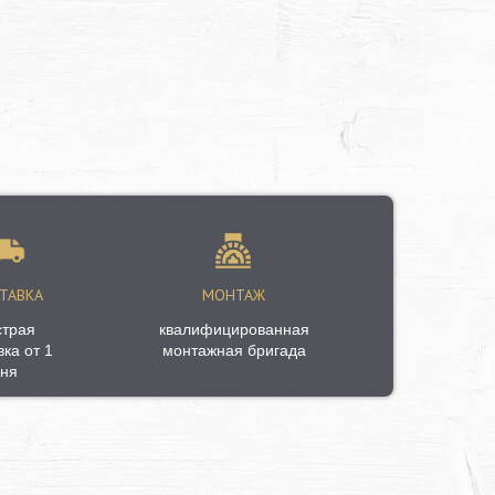
ТАВКА
МОНТАЖ
страя
квалифицированная
вка от 1
монтажная бригада
ня