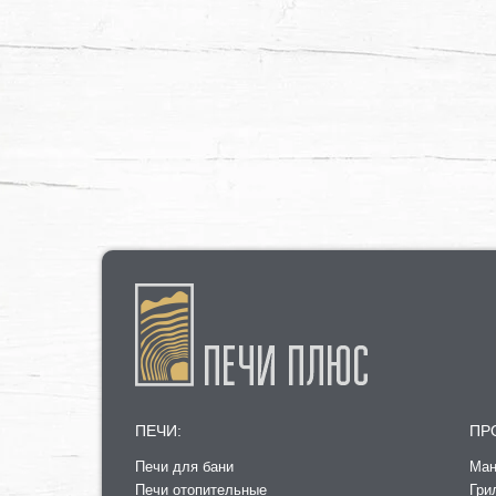
ПЕЧИ:
ПР
Печи для бани
Ман
Печи отопительные
Гри